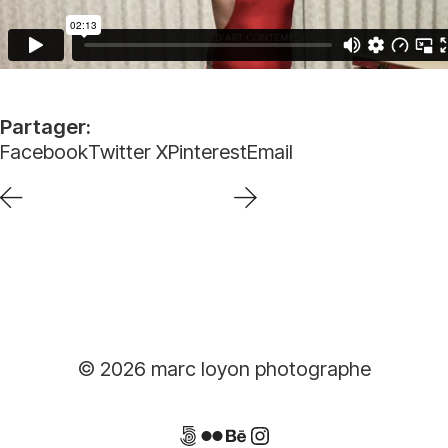
Partager:
Facebook
Twitter X
Pinterest
Email
© 2026 marc loyon photographe
500px
flickr
behance
instagram